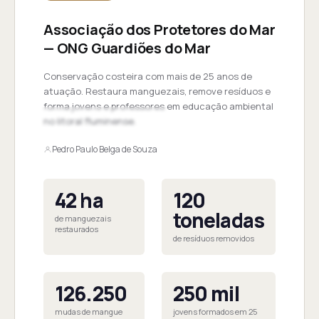
Associação dos Protetores do Mar
— ONG Guardiões do Mar
Conservação costeira com mais de 25 anos de
atuação. Restaura manguezais, remove resíduos e
forma jovens e professores em educação ambiental
no litoral fluminense.
Pedro Paulo Belga de Souza
42 ha
120
toneladas
de manguezais
restaurados
de resíduos removidos
126.250
250 mil
mudas de mangue
jovens formados em 25