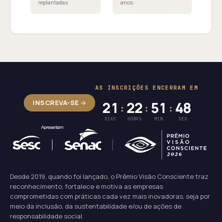
replantadas
anos
AS INSCRIÇÕES ENCERRAM EM
INSCREVA-SE
21
22
51
48
:
:
:
DIAS
HORAS
MIN
SEG
Desde 2019, quando foi lançado, o Prêmio Visão Consciente traz
reconhecimento, fortalece e motiva as empresas
comprometidas com práticas cada vez mais inovadoras, seja por
meio da inclusão, da sustentabilidade e/ou de ações de
responsabilidade social.