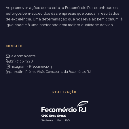
Ao promover ações como esta, a Fecomércio RJ reconhece os
esforços bem-sucedidos das empresas que buscam resultados
de excelência. Uma determinação que nos leva ao bem comum, à
igualdade e à uma sociedade com melhor qualidade de vida.
CONTATO
Fale com a gente
(21) 3138-1220
Instagram · @fecomercio.rj
LinkedIn · Prêmio Visão Consciente da Fecomércio RJ
REALIZAÇÃO
21
22
51
48
DIAS
HORAS
MIN
SEG