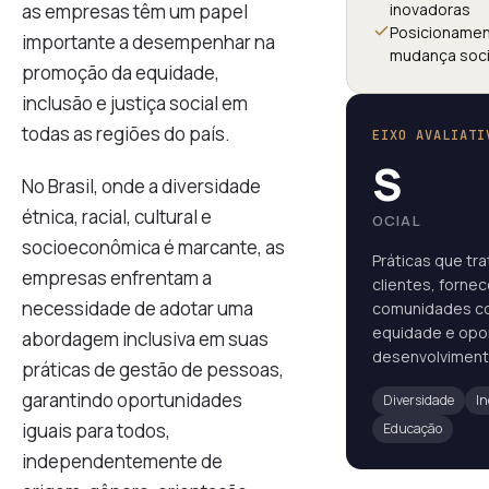
as empresas têm um papel
inovadoras
Posicioname
importante a desempenhar na
mudança soci
promoção da equidade,
inclusão e justiça social em
todas as regiões do país.
EIXO AVALIATI
S
No Brasil, onde a diversidade
étnica, racial, cultural e
OCIAL
socioeconômica é marcante, as
Práticas que tr
empresas enfrentam a
clientes, forne
necessidade de adotar uma
comunidades co
equidade e opor
abordagem inclusiva em suas
desenvolviment
práticas de gestão de pessoas,
garantindo oportunidades
Diversidade
I
iguais para todos,
Educação
independentemente de