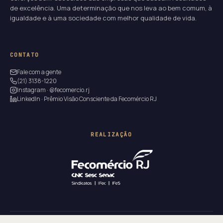
de excelência. Uma determinação que nos leva ao bem comum, à
igualdade e à uma sociedade com melhor qualidade de vida.
CONTATO
Fale com a gente
(21) 3138-1220
Instagram · @fecomercio.rj
LinkedIn · Prêmio Visão Consciente da Fecomércio RJ
REALIZAÇÃO
20
21
41
36
DIAS
HORAS
MIN
SEG