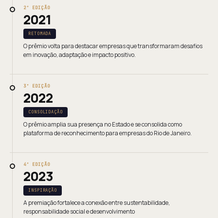
2ª EDIÇÃO
2021
RETOMADA
O prêmio volta para destacar empresas que transformaram desafios
em inovação, adaptação e impacto positivo.
3ª EDIÇÃO
2022
CONSOLIDAÇÃO
O prêmio amplia sua presença no Estado e se consolida como
plataforma de reconhecimento para empresas do Rio de Janeiro.
4ª EDIÇÃO
2023
INSPIRAÇÃO
A premiação fortalece a conexão entre sustentabilidade,
responsabilidade social e desenvolvimento