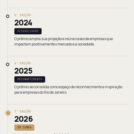
5ª EDIÇÃO
2024
VISIBILIDADE
O prêmio amplia sua projeção e reúne cases de empresas que
impactam positivamente o mercado e a sociedade.
6ª EDIÇÃO
2025
RECONHECIMENTO
O prêmio se consolida como espaço de reconhecimento e inspiração
para empresas do Rio de Janeiro.
7ª EDIÇÃO
2026
EM CURSO